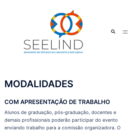
Pular
para
o
conteúdo
Search
Tog
men
MODALIDADES
COM APRESENTAÇÃO DE TRABALHO
Alunos de graduação, pós-graduação, docentes e
demais profissionais poderão participar do evento
enviando trabalho para a comissão organizadora. O